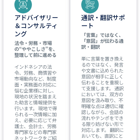
アドバイザリー
通訳・翻訳サポ
＆コンサルティ
ート
ング
「言葉」ではなく、
「意図」が伝わる通
法令・労務・市場
訳・翻訳
の“ややこしさ”を、
整理して前に進める
単に言葉を置き換え
るのではなく、発言
インドネシアの法
や文書に込められた
令、労務、商慣習や
意図が相手に正しく
市場動向など、制度
伝わることを重視し
面・実務面の対応に
て支援します。 通訳
悩む企業様に対し、
においては、双方の
現地の状況を踏まえ
意図を汲み取り、不
た助言と情報提供を
明確な点は適切に確
行います。 現地で得
認しながら、会話の
られる一次情報に加
流れやテンポをでき
え、必要に応じて弁
る限り妨げない形で
護士、会計士、労務
対応します。 翻訳に
専門家などの専門家
おいても、直訳にと
ネットワークをご紹