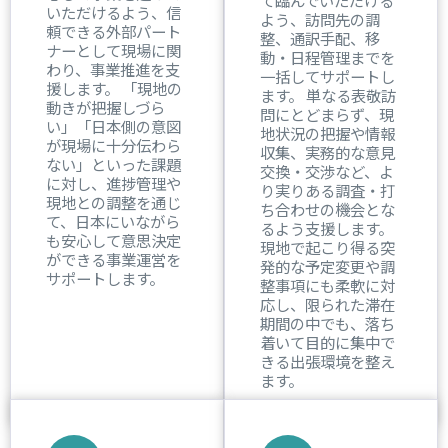
いただけるよう、信
よう、訪問先の調
頼できる外部パート
整、通訳手配、移
ナーとして現場に関
動・日程管理までを
わり、事業推進を支
一括してサポートし
援します。 「現地の
ます。 単なる表敬訪
動きが把握しづら
問にとどまらず、現
い」「日本側の意図
地状況の把握や情報
が現場に十分伝わら
収集、実務的な意見
ない」といった課題
交換・交渉など、よ
に対し、進捗管理や
り実りある調査・打
現地との調整を通じ
ち合わせの機会とな
て、日本にいながら
るよう支援します。
も安心して意思決定
現地で起こり得る突
ができる事業運営を
発的な予定変更や調
サポートします。
整事項にも柔軟に対
応し、限られた滞在
期間の中でも、落ち
着いて目的に集中で
きる出張環境を整え
ます。