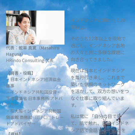
インドネシアに関わって20
年以上。
そのうち12年以上を現地で
過ごし、インドネシア各地
代表：蛇草 真寛（Masahiro
の人々と共に多様な課題に
Hagusa）
向き合ってきました。
HRindo Consulting 代表
現在は日本とインドネシア
【肩書・役職】
を毎月行き来し、これまで
・日本インドネシア経済協会
築いた信頼のネットワーク
理事
を活かして、双方の想いをつ
・インドネシア共和国投資・
なぐ仕事に取り組んでいま
下流産業省 日本事務所 アドバ
イザー
す。
・在大阪インドネシア共和国
私は常に 「自分の目で見
領事館 商務部（ITPC） トレー
て、肌で触れ、直接インドネ
ドアドバイザー
シア語で会話する」 ことを
【資格】