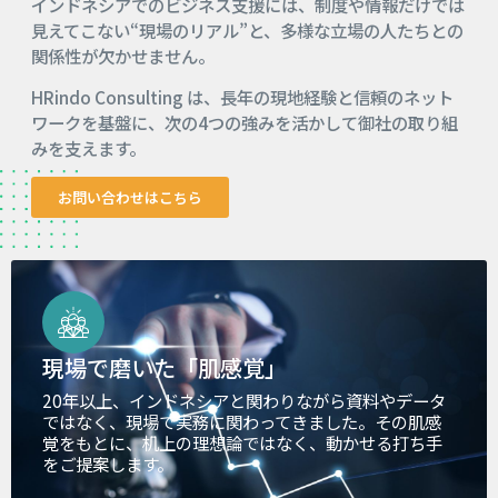
インドネシアでのビジネス支援には、制度や情報だけでは
見えてこない“現場のリアル”と、多様な立場の人たちとの
関係性が欠かせません。
HRindo Consulting は、長年の現地経験と信頼のネット
ワークを基盤に、次の4つの強みを活かして御社の取り組
みを支えます。
お問い合わせはこちら
現場で磨いた「肌感覚」
20年以上、インドネシアと関わりながら資料やデータ
ではなく、現場で実務に関わってきました。その肌感
覚をもとに、机上の理想論ではなく、動かせる打ち手
をご提案します。