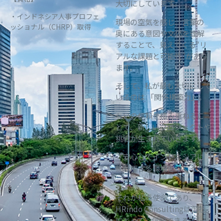
大切にしています。
・インドネシア人事プロフェ
現場の空気を感じ、言葉の
ッショナル（CHRP）取得
奥にある意図や文化を理解
することで、見えてくる“リ
アルな課題と可能性”があり
ます。
そして、私が最も大切にして
いるのは 「関係構築力」。
互いの信頼を積み重ねるこ
とで、新しいプロジェクトや
挑戦が生まれていきます。
「安心してインドネシアに
挑戦できる環境をつくる」
──
それが私の使命であり、
HRindo Consultingは御社
にとって、信頼できる“パー